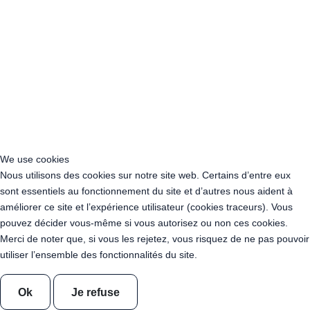
Location Guirlande Leds en France
Acheter Guirlande Guinguette Vosges (88)
Location Guirlande Guinguette Auvergne-Rhône-Alpes
Location Guirlande Guinguette Bourgogne-Franche-Comté
Location Guirlande Guinguette Bretagne
Location Guirlande Guinguette Centre-Val de Loire
Location Guirlande Guinguette Corse
Location Guirlande Guinguette Grand Est
We use cookies
Location Guirlande Guinguette Hauts-de-France
Nous utilisons des cookies sur notre site web. Certains d’entre eux
Location guirlande guinguette Ile-de-France
sont essentiels au fonctionnement du site et d’autres nous aident à
Location Guirlande Guinguette Normandie
améliorer ce site et l’expérience utilisateur (cookies traceurs). Vous
Location Guirlande Guinguette Nouvelle-Aquitaine
pouvez décider vous-même si vous autorisez ou non ces cookies.
Location Guirlande Guinguette Occitanie
Merci de noter que, si vous les rejetez, vous risquez de ne pas pouvoir
Location Guirlande Guinguette Pays de la Loire
utiliser l’ensemble des fonctionnalités du site.
Location Guirlande Guinguette Provence-Alpes-Côte d’Azur
Acheter Guirlande Guinguette Auvergne-Rhône-Alpes
Acheter Guirlande Guinguette Bourgogne-Franche-Comté
Ok
Je refuse
Acheter Guirlande Guinguette Bretagne