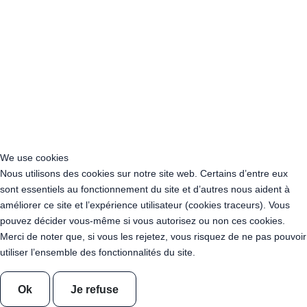
Acheter Guirlande Guinguette Corse
Acheter Guirlande Guinguette Grand Est
Acheter Guirlande Guinguette Hauts-de-France
Acheter Guirlande Guinguette Ile-de-France
Acheter Guirlande Guinguette Normandie
Acheter Guirlande Guinguette Nouvelle-Aquitaine
Acheter Guirlande Guinguette Occitanie
Acheter Guirlande Guinguette Pays de la Loire
Acheter Guirlande Guinguette Provence-Alpes-Côte d’Azur
Location Guirlande Guinguette Cachan (94230)
We use cookies
Acheter Guirlande Guinguette Athis-Mons (91200)
Nous utilisons des cookies sur notre site web. Certains d’entre eux
Acheter Guirlande Guinguette Nanterre (92014)
sont essentiels au fonctionnement du site et d’autres nous aident à
Acheter Guirlande Guinguette Colombes (92700)
améliorer ce site et l’expérience utilisateur (cookies traceurs). Vous
Acheter Guirlande Guinguette Asnières-sur-Seine (92600)
pouvez décider vous-même si vous autorisez ou non ces cookies.
Acheter Guirlande Guinguette Courbevoie (92400)
Merci de noter que, si vous les rejetez, vous risquez de ne pas pouvoir
Acheter Guirlande Guinguette Rueil-Malmaison (92500)
utiliser l’ensemble des fonctionnalités du site.
Acheter Guirlande Guinguette Issy-les-Moulineaux (97132)
Acheter Guirlande Guinguette Levallois-Perret (92300)
Acheter Guirlande Guinguette Antony (92160)
Ok
Je refuse
Acheter Guirlande Guinguette Clichy (92110)