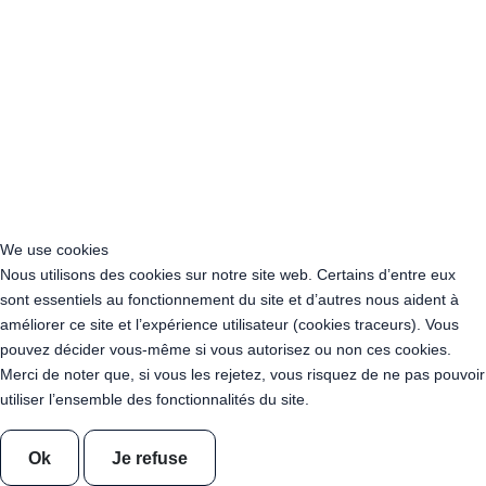
kg
Location Photobooth Bois "Faustine"
Location Photobooth - Borne Photo - Augustin - Formule Soft
Location Photobooth - Borne Photo - Faustine - Formule Soft
Location Photobooth - Borne Photo - Augustin - Formule Premium
Location Photobooth - Borne Photo - Faustine - Formule Premium
Comptoir en OSB - 100cm x 100 cm x 40cm
Location Cube 40 x 40x 40cm - OSB
Location Tonneau Mange debout Mat lesté - 225l + Mât 340 cm -
Bois Déclassé - 140 kg
We use cookies
Location Carrousel de guirlandes 900 cm de rayon + Livraison
Nous utilisons des cookies sur notre site web. Certains d’entre eux
Pack Mise en lumière 4 + Livraison
Pack Mise en lumière 4
sont essentiels au fonctionnement du site et d’autres nous aident à
Pack Mise en lumière 3 + Livraison
Pack Mise en lumière 3
améliorer ce site et l’expérience utilisateur (cookies traceurs). Vous
Pack Mise en lumière 1 + Livraison
Pack Mise en lumière 1
pouvez décider vous-même si vous autorisez ou non ces cookies.
Pack Mise en lumière 2 + Livraison
Pack Mise en lumière 2
Merci de noter que, si vous les rejetez, vous risquez de ne pas pouvoir
Location Carrousel de guirlandes 900 cm de rayon
utiliser l’ensemble des fonctionnalités du site.
Mange debout OSB 80 x 80 x 110cm
Cloison amovible en OSB - Paravent
Location Arche sur tonneaux
Ok
Je refuse
Location Bar circulaire - 18.85 m de comptoir - 6m de diamètre