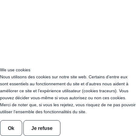
Acheter Guirlande Guinguette Vosges (88)
Location Guirlande Guinguette Auvergne-Rhône-Alpes
Location Guirlande Guinguette Bourgogne-Franche-Comté
Location Guirlande Guinguette Bretagne
Location Guirlande Guinguette Centre-Val de Loire
Location Guirlande Guinguette Corse
Location Guirlande Guinguette Grand Est
Location Guirlande Guinguette Hauts-de-France
We use cookies
Location guirlande guinguette Ile-de-France
Nous utilisons des cookies sur notre site web. Certains d’entre eux
Location Guirlande Guinguette Normandie
sont essentiels au fonctionnement du site et d’autres nous aident à
Location Guirlande Guinguette Nouvelle-Aquitaine
améliorer ce site et l’expérience utilisateur (cookies traceurs). Vous
Location Guirlande Guinguette Occitanie
pouvez décider vous-même si vous autorisez ou non ces cookies.
Location Guirlande Guinguette Pays de la Loire
Merci de noter que, si vous les rejetez, vous risquez de ne pas pouvoir
Location Guirlande Guinguette Provence-Alpes-Côte d’Azur
utiliser l’ensemble des fonctionnalités du site.
Acheter Guirlande Guinguette Auvergne-Rhône-Alpes
Acheter Guirlande Guinguette Bourgogne-Franche-Comté
Ok
Je refuse
Acheter Guirlande Guinguette Bretagne
Acheter Guirlande Guinguette Centre-Val de Loire