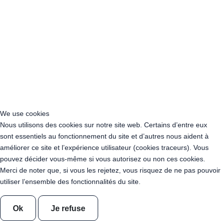
Acheter Guirlande Guinguette Le Havre (76600)
Acheter Guirlande Guinguette Rouen (76000)
Acheter Guirlande Guinguette Angoulême (16000)
Acheter Guirlande Guinguette La Rochelle (17000)
Acheter Guirlande Guinguette Brive-la-Gaillarde (19100)
Acheter Guirlande Guinguette Périgueux (24000)
Acheter Guirlande Guinguette Bordeaux (33000)
Acheter Guirlande Guinguette Mérignac (33700)
Acheter Guirlande Guinguette Pessac (33600)
Acheter Guirlande Guinguette Talence (33400)
We use cookies
Acheter Guirlande Guinguette Villenave-d'Ornon (33140)
Nous utilisons des cookies sur notre site web. Certains d’entre eux
Acheter Guirlande Guinguette Saint-Médard-en-Jalles (33160)
sont essentiels au fonctionnement du site et d’autres nous aident à
Acheter Guirlande Guinguette Agen (47000)
améliorer ce site et l’expérience utilisateur (cookies traceurs). Vous
Acheter Guirlande Guinguette Pau (64400)
pouvez décider vous-même si vous autorisez ou non ces cookies.
Acheter Guirlande Guinguette Bayonne (64100)
Merci de noter que, si vous les rejetez, vous risquez de ne pas pouvoir
Acheter Guirlande Guinguette Anglet (64600)
utiliser l’ensemble des fonctionnalités du site.
Acheter Guirlande Guinguette Niort (79000)
Acheter Guirlande Guinguette Poitiers (86000)
Acheter Guirlande Guinguette Châtellerault (86100)
Ok
Je refuse
Acheter Guirlande Guinguette Limoges (87000)