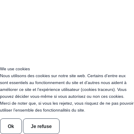
Location Guirlande Guinguette Bouches-du-Rhône (13)
Location Guirlande Guinguette Calvados (14)
Location Guirlande Guinguette Cantal (15)
Location Guirlande Guinguette Charente (16)
Location Guirlande Guinguette Charente-Maritime (17)
Location Guirlande Guinguette Cher (18)
Location Guirlande Guinguette Corrèze (19)
Location Guirlande Guinguette Corse-du-Sud (2A)
Location Guirlande Guinguette Côte-d'Or (21)
Location Guirlande Guinguette Côtes-d'Armor (22)
We use cookies
Location Guirlande Guinguette Creuse (23)
Nous utilisons des cookies sur notre site web. Certains d’entre eux
Location Guirlande Guinguette Dordogne (24)
sont essentiels au fonctionnement du site et d’autres nous aident à
Location Guirlande Guinguette Doubs (25)
améliorer ce site et l’expérience utilisateur (cookies traceurs). Vous
Location Guirlande Guinguette Drôme (26)
pouvez décider vous-même si vous autorisez ou non ces cookies.
Location Guirlande Guinguette Eure (27)
Merci de noter que, si vous les rejetez, vous risquez de ne pas pouvoir
Location Guirlande Guinguette Eure-et-Loir (28)
utiliser l’ensemble des fonctionnalités du site.
Location Guirlande Guinguette Finistère (29)
Location Guirlande Guinguette Gard (30)
Ok
Je refuse
Location Guirlande Guinguette Haute-Garonne (31)