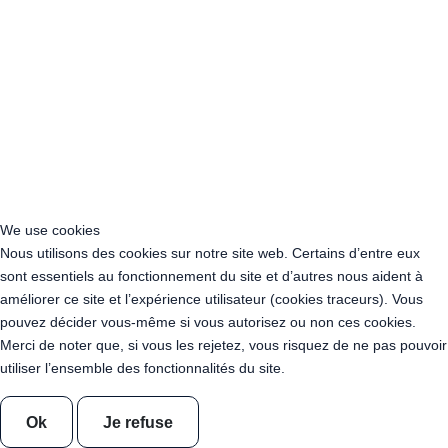
Acheter Guirlande Guinguette Levallois-Perret (92300)
Acheter Guirlande Guinguette Antony (92160)
Acheter Guirlande Guinguette Clichy (92110)
Acheter Guirlande Guinguette Neuilly-sur-Seine (92200)
Acheter Guirlande Guinguette Clamart (92140)
Acheter Guirlande Guinguette Suresnes (92150)
Acheter Guirlande Guinguette Montrouge (92120)
Acheter Guirlande Guinguette Gennevilliers (92230)
Acheter Guirlande Guinguette Meudon (92190)
Acheter Guirlande Guinguette Puteaux (92800)
We use cookies
Acheter Guirlande Guinguette Bagneux (92220)
Nous utilisons des cookies sur notre site web. Certains d’entre eux
Acheter Guirlande Guinguette Châtillon (92320)
sont essentiels au fonctionnement du site et d’autres nous aident à
Acheter Guirlande Guinguette Châtenay-Malabry (92290)
améliorer ce site et l’expérience utilisateur (cookies traceurs). Vous
Acheter Guirlande Guinguette Malakoff (92240)
pouvez décider vous-même si vous autorisez ou non ces cookies.
Acheter Guirlande Guinguette Saint-Cloud (92210)
Merci de noter que, si vous les rejetez, vous risquez de ne pas pouvoir
Acheter Guirlande Guinguette Saint-Denis (93200)
utiliser l’ensemble des fonctionnalités du site.
Acheter Guirlande Guinguette Montreuil (93100)
Acheter Guirlande Guinguette Aubervilliers (93300)
Ok
Je refuse
Acheter Guirlande Guinguette Aulnay-sous-Bois (93600)