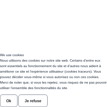
mètres
Guirlande Guinguette Ampoules Pleines Dimmables 50 mètres
Blanc Chaud
Guirlande Guinguette Ampoules Pleines Dimmables 100 mètres
Blanc Chaud
Guirlande Guinguette Ampoules Pleines Dimmables 150 mètres
Blanc Chaud
Guirlande Guinguette Ampoules Pleines Dimmables 200 mètres
Blanc Chaud
Location Chaise en Bois Vintage
We use cookies
Location Table en Bois Vintage
Nous utilisons des cookies sur notre site web. Certains d’entre eux
Location Tonneau Mât en bois 350 cm
sont essentiels au fonctionnement du site et d’autres nous aident à
Location 10 tonneaux mâts en bois 350 cm
améliorer ce site et l’expérience utilisateur (cookies traceurs). Vous
Location Tonneau Mange-debout en Bois
pouvez décider vous-même si vous autorisez ou non ces cookies.
Location Table basse en Bois
Merci de noter que, si vous les rejetez, vous risquez de ne pas pouvoir
Location Mini Pétanque - Daddy-Pétanque
utiliser l’ensemble des fonctionnalités du site.
Location Guirlande UV - Ultraviolet - Lumière Noire 10 mètres
Location Guirlande UV - Ultraviolet - Lumière Noire 50 mètres
Ok
Je refuse
Location Guirlande UV - Ultraviolet - Lumière Noire 100 mètres