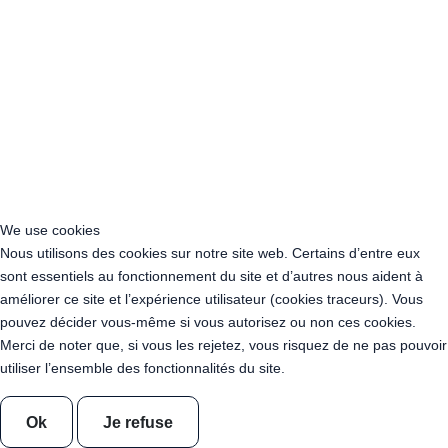
Acheter Guirlande Guinguette Ile-de-France
Acheter Guirlande Guinguette Normandie
Acheter Guirlande Guinguette Nouvelle-Aquitaine
Acheter Guirlande Guinguette Occitanie
Acheter Guirlande Guinguette Pays de la Loire
Acheter Guirlande Guinguette Provence-Alpes-Côte d’Azur
Location Guirlande Guinguette Cachan (94230)
Acheter Guirlande Guinguette Athis-Mons (91200)
Acheter Guirlande Guinguette Nanterre (92014)
Acheter Guirlande Guinguette Colombes (92700)
We use cookies
Acheter Guirlande Guinguette Asnières-sur-Seine (92600)
Nous utilisons des cookies sur notre site web. Certains d’entre eux
Acheter Guirlande Guinguette Courbevoie (92400)
sont essentiels au fonctionnement du site et d’autres nous aident à
Acheter Guirlande Guinguette Rueil-Malmaison (92500)
améliorer ce site et l’expérience utilisateur (cookies traceurs). Vous
Acheter Guirlande Guinguette Issy-les-Moulineaux (97132)
pouvez décider vous-même si vous autorisez ou non ces cookies.
Acheter Guirlande Guinguette Levallois-Perret (92300)
Merci de noter que, si vous les rejetez, vous risquez de ne pas pouvoir
Acheter Guirlande Guinguette Antony (92160)
utiliser l’ensemble des fonctionnalités du site.
Acheter Guirlande Guinguette Clichy (92110)
Acheter Guirlande Guinguette Neuilly-sur-Seine (92200)
Ok
Je refuse
Acheter Guirlande Guinguette Clamart (92140)