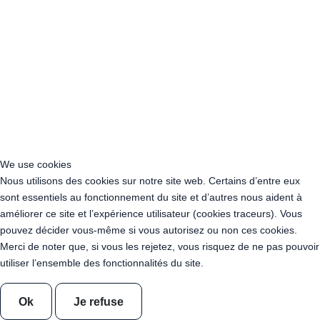
Acheter Guirlande Guinguette Occitanie
Acheter Guirlande Guinguette Pays de la Loire
Acheter Guirlande Guinguette Provence-Alpes-Côte d’Azur
Location Guirlande Guinguette Cachan (94230)
Acheter Guirlande Guinguette Athis-Mons (91200)
Acheter Guirlande Guinguette Nanterre (92014)
Acheter Guirlande Guinguette Colombes (92700)
Acheter Guirlande Guinguette Asnières-sur-Seine (92600)
Acheter Guirlande Guinguette Courbevoie (92400)
Acheter Guirlande Guinguette Rueil-Malmaison (92500)
We use cookies
Acheter Guirlande Guinguette Issy-les-Moulineaux (97132)
Nous utilisons des cookies sur notre site web. Certains d’entre eux
Acheter Guirlande Guinguette Levallois-Perret (92300)
sont essentiels au fonctionnement du site et d’autres nous aident à
Acheter Guirlande Guinguette Antony (92160)
améliorer ce site et l’expérience utilisateur (cookies traceurs). Vous
Acheter Guirlande Guinguette Clichy (92110)
pouvez décider vous-même si vous autorisez ou non ces cookies.
Acheter Guirlande Guinguette Neuilly-sur-Seine (92200)
Merci de noter que, si vous les rejetez, vous risquez de ne pas pouvoir
Acheter Guirlande Guinguette Clamart (92140)
utiliser l’ensemble des fonctionnalités du site.
Acheter Guirlande Guinguette Suresnes (92150)
Acheter Guirlande Guinguette Montrouge (92120)
Acheter Guirlande Guinguette Gennevilliers (92230)
Ok
Je refuse
Acheter Guirlande Guinguette Meudon (92190)