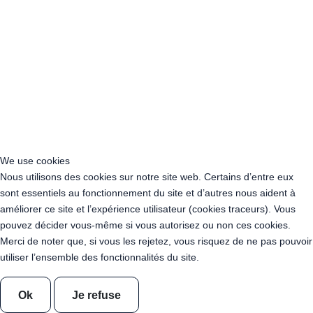
Acheter Guirlande Guinguette Ile-de-France
Acheter Guirlande Guinguette Normandie
Acheter Guirlande Guinguette Nouvelle-Aquitaine
Acheter Guirlande Guinguette Occitanie
Acheter Guirlande Guinguette Pays de la Loire
Acheter Guirlande Guinguette Provence-Alpes-Côte d’Azur
Location Guirlande Guinguette Cachan (94230)
Acheter Guirlande Guinguette Athis-Mons (91200)
Acheter Guirlande Guinguette Nanterre (92014)
Acheter Guirlande Guinguette Colombes (92700)
We use cookies
Acheter Guirlande Guinguette Asnières-sur-Seine (92600)
Nous utilisons des cookies sur notre site web. Certains d’entre eux
Acheter Guirlande Guinguette Courbevoie (92400)
sont essentiels au fonctionnement du site et d’autres nous aident à
Acheter Guirlande Guinguette Rueil-Malmaison (92500)
améliorer ce site et l’expérience utilisateur (cookies traceurs). Vous
Acheter Guirlande Guinguette Issy-les-Moulineaux (97132)
pouvez décider vous-même si vous autorisez ou non ces cookies.
Acheter Guirlande Guinguette Levallois-Perret (92300)
Merci de noter que, si vous les rejetez, vous risquez de ne pas pouvoir
Acheter Guirlande Guinguette Antony (92160)
utiliser l’ensemble des fonctionnalités du site.
Acheter Guirlande Guinguette Clichy (92110)
Acheter Guirlande Guinguette Neuilly-sur-Seine (92200)
Ok
Je refuse
Acheter Guirlande Guinguette Clamart (92140)
Acheter Guirlande Guinguette Suresnes (92150)