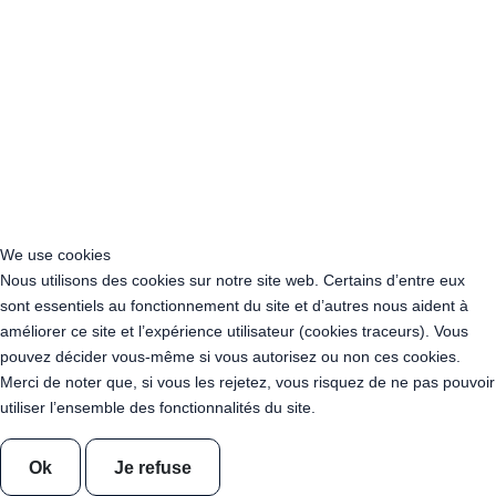
Acheter Guirlande Guinguette Nanterre (92014)
Acheter Guirlande Guinguette Colombes (92700)
Acheter Guirlande Guinguette Asnières-sur-Seine (92600)
Acheter Guirlande Guinguette Courbevoie (92400)
Acheter Guirlande Guinguette Rueil-Malmaison (92500)
Acheter Guirlande Guinguette Issy-les-Moulineaux (97132)
Acheter Guirlande Guinguette Levallois-Perret (92300)
Acheter Guirlande Guinguette Antony (92160)
Acheter Guirlande Guinguette Clichy (92110)
Acheter Guirlande Guinguette Neuilly-sur-Seine (92200)
We use cookies
Acheter Guirlande Guinguette Clamart (92140)
Nous utilisons des cookies sur notre site web. Certains d’entre eux
Acheter Guirlande Guinguette Suresnes (92150)
sont essentiels au fonctionnement du site et d’autres nous aident à
Acheter Guirlande Guinguette Montrouge (92120)
améliorer ce site et l’expérience utilisateur (cookies traceurs). Vous
Acheter Guirlande Guinguette Gennevilliers (92230)
pouvez décider vous-même si vous autorisez ou non ces cookies.
Acheter Guirlande Guinguette Meudon (92190)
Merci de noter que, si vous les rejetez, vous risquez de ne pas pouvoir
Acheter Guirlande Guinguette Puteaux (92800)
utiliser l’ensemble des fonctionnalités du site.
Acheter Guirlande Guinguette Bagneux (92220)
Acheter Guirlande Guinguette Châtillon (92320)
Ok
Je refuse
Acheter Guirlande Guinguette Châtenay-Malabry (92290)