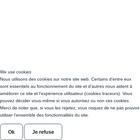
Acheter Guirlande Guinguette Anglet (64600)
Acheter Guirlande Guinguette Niort (79000)
Acheter Guirlande Guinguette Poitiers (86000)
Acheter Guirlande Guinguette Châtellerault (86100)
Acheter Guirlande Guinguette Limoges (87000)
Acheter Guirlande Guinguette Narbonne (11100)
Acheter Guirlande Guinguette Carcassonne (11000)
Acheter Guirlande Guinguette Nîmes (30000)
Acheter Guirlande Guinguette Toulouse (31000)
Acheter Guirlande Guinguette Colomiers (31770)
We use cookies
Acheter Guirlande Guinguette Montpellier (34000)
Nous utilisons des cookies sur notre site web. Certains d’entre eux
Acheter Guirlande Guinguette Béziers (34500)
sont essentiels au fonctionnement du site et d’autres nous aident à
Acheter Guirlande Guinguette Sète (34200)
améliorer ce site et l’expérience utilisateur (cookies traceurs). Vous
Acheter Guirlande Guinguette Tarbes (65000)
pouvez décider vous-même si vous autorisez ou non ces cookies.
Acheter Guirlande Guinguette Perpignan (66000)
Merci de noter que, si vous les rejetez, vous risquez de ne pas pouvoir
Acheter Guirlande Guinguette Albi (81000)
utiliser l’ensemble des fonctionnalités du site.
Acheter Guirlande Guinguette Castres (81100)
Acheter Guirlande Guinguette Montauban (82000)
Ok
Je refuse
Acheter Guirlande Guinguette Nantes (44000)