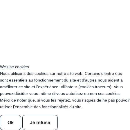
Location Guirlande Guinguette Hauts-de-France
Location guirlande guinguette Ile-de-France
Location Guirlande Guinguette Normandie
Location Guirlande Guinguette Nouvelle-Aquitaine
Location Guirlande Guinguette Occitanie
Location Guirlande Guinguette Pays de la Loire
Location Guirlande Guinguette Provence-Alpes-Côte d’Azur
Acheter Guirlande Guinguette Auvergne-Rhône-Alpes
Acheter Guirlande Guinguette Bourgogne-Franche-Comté
Acheter Guirlande Guinguette Bretagne
We use cookies
Acheter Guirlande Guinguette Centre-Val de Loire
Nous utilisons des cookies sur notre site web. Certains d’entre eux
Acheter Guirlande Guinguette Corse
sont essentiels au fonctionnement du site et d’autres nous aident à
Acheter Guirlande Guinguette Grand Est
améliorer ce site et l’expérience utilisateur (cookies traceurs). Vous
Acheter Guirlande Guinguette Hauts-de-France
pouvez décider vous-même si vous autorisez ou non ces cookies.
Acheter Guirlande Guinguette Ile-de-France
Merci de noter que, si vous les rejetez, vous risquez de ne pas pouvoir
Acheter Guirlande Guinguette Normandie
utiliser l’ensemble des fonctionnalités du site.
Acheter Guirlande Guinguette Nouvelle-Aquitaine
Acheter Guirlande Guinguette Occitanie
Ok
Je refuse
Acheter Guirlande Guinguette Pays de la Loire