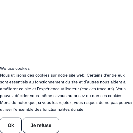
Acheter Guirlande Guinguette Neuilly-sur-Seine (92200)
Acheter Guirlande Guinguette Clamart (92140)
Acheter Guirlande Guinguette Suresnes (92150)
Acheter Guirlande Guinguette Montrouge (92120)
Acheter Guirlande Guinguette Gennevilliers (92230)
Acheter Guirlande Guinguette Meudon (92190)
Acheter Guirlande Guinguette Puteaux (92800)
Acheter Guirlande Guinguette Bagneux (92220)
Acheter Guirlande Guinguette Châtillon (92320)
Acheter Guirlande Guinguette Châtenay-Malabry (92290)
We use cookies
Acheter Guirlande Guinguette Malakoff (92240)
Nous utilisons des cookies sur notre site web. Certains d’entre eux
Acheter Guirlande Guinguette Saint-Cloud (92210)
sont essentiels au fonctionnement du site et d’autres nous aident à
Acheter Guirlande Guinguette Saint-Denis (93200)
améliorer ce site et l’expérience utilisateur (cookies traceurs). Vous
Acheter Guirlande Guinguette Montreuil (93100)
pouvez décider vous-même si vous autorisez ou non ces cookies.
Acheter Guirlande Guinguette Aubervilliers (93300)
Merci de noter que, si vous les rejetez, vous risquez de ne pas pouvoir
Acheter Guirlande Guinguette Aulnay-sous-Bois (93600)
utiliser l’ensemble des fonctionnalités du site.
Acheter Guirlande Guinguette Drancy (93700)
Acheter Guirlande Guinguette Noisy-le-Grand (93160)
Ok
Je refuse
Acheter Guirlande Guinguette Pantin (93500)