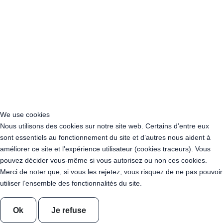
Acheter Guirlande Guinguette Ile-de-France
Acheter Guirlande Guinguette Normandie
Acheter Guirlande Guinguette Nouvelle-Aquitaine
Acheter Guirlande Guinguette Occitanie
Acheter Guirlande Guinguette Pays de la Loire
Acheter Guirlande Guinguette Provence-Alpes-Côte d’Azur
Location Guirlande Guinguette Cachan (94230)
Acheter Guirlande Guinguette Athis-Mons (91200)
Acheter Guirlande Guinguette Nanterre (92014)
Acheter Guirlande Guinguette Colombes (92700)
We use cookies
Acheter Guirlande Guinguette Asnières-sur-Seine (92600)
Nous utilisons des cookies sur notre site web. Certains d’entre eux
Acheter Guirlande Guinguette Courbevoie (92400)
sont essentiels au fonctionnement du site et d’autres nous aident à
Acheter Guirlande Guinguette Rueil-Malmaison (92500)
améliorer ce site et l’expérience utilisateur (cookies traceurs). Vous
Acheter Guirlande Guinguette Issy-les-Moulineaux (97132)
pouvez décider vous-même si vous autorisez ou non ces cookies.
Acheter Guirlande Guinguette Levallois-Perret (92300)
Merci de noter que, si vous les rejetez, vous risquez de ne pas pouvoir
Acheter Guirlande Guinguette Antony (92160)
utiliser l’ensemble des fonctionnalités du site.
Acheter Guirlande Guinguette Clichy (92110)
Acheter Guirlande Guinguette Neuilly-sur-Seine (92200)
Ok
Je refuse
Acheter Guirlande Guinguette Clamart (92140)