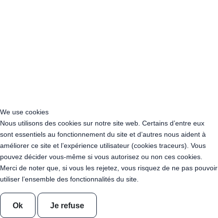
Location Guirlande Guinguette Saône-et-Loire (71)
Location Guirlande Guinguette Sarthe (72)
Location Guirlande Guinguette Savoie (73)
Location Guirlande Guinguette Haute-Savoie (74)
Location Guirlande Guinguette Paris (75)
Location Guirlande Guinguette Seine-Maritime (76)
Location Guirlande Guinguette Seine-et-Marne (77)
Location Guirlande Guinguette Yvelines (78)
Location Guirlande Guinguette Deux-Sèvres (79)
Location Guirlande Guinguette Somme (80)
We use cookies
Location Guirlande Guinguette Tarn (81)
Nous utilisons des cookies sur notre site web. Certains d’entre eux
Location Guirlande Guinguette Tarn-et-Garonne (82)
sont essentiels au fonctionnement du site et d’autres nous aident à
Location Guirlande Guinguette Var (83)
améliorer ce site et l’expérience utilisateur (cookies traceurs). Vous
Location Guirlande Guinguette Vaucluse (84)
pouvez décider vous-même si vous autorisez ou non ces cookies.
Location Guirlande Guinguette Vendée (85)
Merci de noter que, si vous les rejetez, vous risquez de ne pas pouvoir
Location Guirlande Guinguette Vienne (86)
utiliser l’ensemble des fonctionnalités du site.
Location Guirlande Guinguette Haute-Vienne (87)
Location Guirlande Guinguette Vosges (88)
Location Guirlande Guinguette Yonne (89)
Ok
Je refuse
Location Guirlande Guinguette Territoire de Belfort (90)