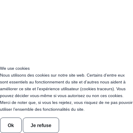
Acheter Guirlande Guinguette Deux-Sèvres (79)
Acheter Guirlande Guinguette Somme (80)
Acheter Guirlande Guinguette Tarn (81)
Acheter Guirlande Guinguette Tarn-et-Garonne (82)
Acheter Guirlande Guinguette Var (83)
Acheter Guirlande Guinguette Vaucluse (84)
Acheter Guirlande Guinguette Vienne (86)
Acheter Guirlande Guinguette Vendée (85)
Acheter Guirlande Guinguette Haute-Vienne (87)
Acheter Guirlande Guinguette Essonne (91)
We use cookies
Acheter Guirlande Guinguette Hauts-de-Seine (92)
Nous utilisons des cookies sur notre site web. Certains d’entre eux
Acheter Guirlande Guinguette Seine-Saint-Denis (93)
sont essentiels au fonctionnement du site et d’autres nous aident à
Acheter Guirlande Guinguette Val-de-Marne (94)
améliorer ce site et l’expérience utilisateur (cookies traceurs). Vous
Location Guirlande Guinguette Ain (01)
pouvez décider vous-même si vous autorisez ou non ces cookies.
Location Guirlande Guinguette Aisne (02)
Merci de noter que, si vous les rejetez, vous risquez de ne pas pouvoir
Location Guirlande Guinguette Allier (03)
utiliser l’ensemble des fonctionnalités du site.
Location Guirlande Guinguette Alpes-de-Haute-Provence (04)
Location Guirlande Guinguette Hautes-Alpes (05)
Ok
Je refuse
Location Guirlande Guinguette Alpes-Maritimes (06)