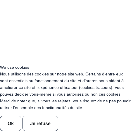
Acheter Guirlande Guinguette Clamart (92140)
Acheter Guirlande Guinguette Suresnes (92150)
Acheter Guirlande Guinguette Montrouge (92120)
Acheter Guirlande Guinguette Gennevilliers (92230)
Acheter Guirlande Guinguette Meudon (92190)
Acheter Guirlande Guinguette Puteaux (92800)
Acheter Guirlande Guinguette Bagneux (92220)
Acheter Guirlande Guinguette Châtillon (92320)
Acheter Guirlande Guinguette Châtenay-Malabry (92290)
Acheter Guirlande Guinguette Malakoff (92240)
We use cookies
Acheter Guirlande Guinguette Saint-Cloud (92210)
Nous utilisons des cookies sur notre site web. Certains d’entre eux
Acheter Guirlande Guinguette Saint-Denis (93200)
sont essentiels au fonctionnement du site et d’autres nous aident à
Acheter Guirlande Guinguette Montreuil (93100)
améliorer ce site et l’expérience utilisateur (cookies traceurs). Vous
Acheter Guirlande Guinguette Aubervilliers (93300)
pouvez décider vous-même si vous autorisez ou non ces cookies.
Acheter Guirlande Guinguette Aulnay-sous-Bois (93600)
Merci de noter que, si vous les rejetez, vous risquez de ne pas pouvoir
Acheter Guirlande Guinguette Drancy (93700)
utiliser l’ensemble des fonctionnalités du site.
Acheter Guirlande Guinguette Noisy-le-Grand (93160)
Acheter Guirlande Guinguette Pantin (93500)
Ok
Je refuse
Acheter Guirlande Guinguette Le Blanc-Mesnil (93150)
Acheter Guirlande Guinguette Épinay-sur-Seine (93800)