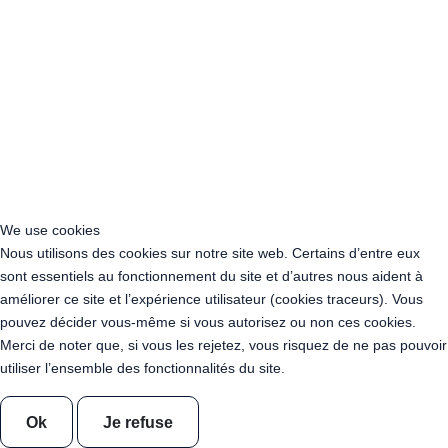
Blanc Chaud
Guirlande Guinguette Ampoules Pleines Dimmables 150 mètres
Blanc Chaud
Guirlande Guinguette Ampoules Pleines Dimmables 200 mètres
Blanc Chaud
Location Chaise en Bois Vintage
Location Table en Bois Vintage
Location Tonneau Mât en bois 350 cm
Location 10 tonneaux mâts en bois 350 cm
Location Tonneau Mange-debout en Bois
We use cookies
Location Table basse en Bois
Nous utilisons des cookies sur notre site web. Certains d’entre eux
Location Mini Pétanque - Daddy-Pétanque
sont essentiels au fonctionnement du site et d’autres nous aident à
Location Guirlande UV - Ultraviolet - Lumière Noire 10 mètres
améliorer ce site et l’expérience utilisateur (cookies traceurs). Vous
Location Guirlande UV - Ultraviolet - Lumière Noire 50 mètres
pouvez décider vous-même si vous autorisez ou non ces cookies.
Location Guirlande UV - Ultraviolet - Lumière Noire 100 mètres
Merci de noter que, si vous les rejetez, vous risquez de ne pas pouvoir
Location Porte-Manteaux + 30 Cintres
utiliser l’ensemble des fonctionnalités du site.
Location Cintres - Lot de 30
Cercle 5 branches - 1 IN 5 OUT
Câble Connecteur en T 1 en 2
Câble Connecteur en T 1 en 3
Descente de Guirlande 20 cm
Descente de Guirlande 30 cm
Ok
Je refuse
Descente de Guirlande 40 cm
Câble rallonge 20cm