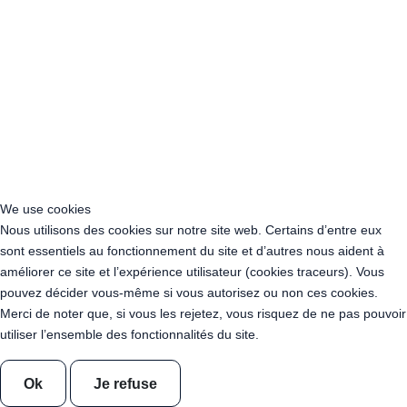
Location Guirlande Guinguette Bourgogne-Franche-Comté
Location Guirlande Guinguette Bretagne
Location Guirlande Guinguette Centre-Val de Loire
Location Guirlande Guinguette Corse
Location Guirlande Guinguette Grand Est
Location Guirlande Guinguette Hauts-de-France
Location guirlande guinguette Ile-de-France
Location Guirlande Guinguette Normandie
Location Guirlande Guinguette Nouvelle-Aquitaine
Location Guirlande Guinguette Occitanie
We use cookies
Location Guirlande Guinguette Pays de la Loire
Nous utilisons des cookies sur notre site web. Certains d’entre eux
Location Guirlande Guinguette Provence-Alpes-Côte d’Azur
sont essentiels au fonctionnement du site et d’autres nous aident à
Acheter Guirlande Guinguette Auvergne-Rhône-Alpes
améliorer ce site et l’expérience utilisateur (cookies traceurs). Vous
Acheter Guirlande Guinguette Bourgogne-Franche-Comté
pouvez décider vous-même si vous autorisez ou non ces cookies.
Acheter Guirlande Guinguette Bretagne
Merci de noter que, si vous les rejetez, vous risquez de ne pas pouvoir
Acheter Guirlande Guinguette Centre-Val de Loire
utiliser l’ensemble des fonctionnalités du site.
Acheter Guirlande Guinguette Corse
Acheter Guirlande Guinguette Grand Est
Ok
Je refuse
Acheter Guirlande Guinguette Hauts-de-France