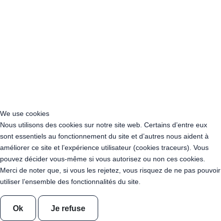
Location Guirlande Guinguette Garges-lès-Gonesse (95140)
Location Guirlande Guinguette Sarcelles (95200)
Location Guirlande Guinguette Cergy (95000)
Location Guirlande Guinguette Argenteuil (95100)
Location Guirlande Guinguette Charenton-le-Pont (94220)
Acheter Guirlande Guinguette Val-d'Oise (95)
Acheter Guirlande Guinguette Territoire de Belfort (90)
Acheter Guirlande Guinguette Yonne (89)
Location Guirlande Guinguette Alfortville (94140)
Location Guirlande Guinguette Villeneuve-Saint-Georges (94190)
We use cookies
Location Guirlande Guinguette Le Perreux-sur-Marne (94170)
Nous utilisons des cookies sur notre site web. Certains d’entre eux
Location Guirlande Guinguette Nogent-sur-Marne (94130)
sont essentiels au fonctionnement du site et d’autres nous aident à
Location Guirlande Guinguette L'Haÿ-les-Roses (94240)
améliorer ce site et l’expérience utilisateur (cookies traceurs). Vous
Location Guirlande Guinguette Créteil (94000)
pouvez décider vous-même si vous autorisez ou non ces cookies.
Location Guirlande Guinguette Champigny-sur-Marne (94500)
Merci de noter que, si vous les rejetez, vous risquez de ne pas pouvoir
Location Guirlande Guinguette Pierrefitte-sur-Seine (93380)
utiliser l’ensemble des fonctionnalités du site.
Location Guirlande Guinguette Monaco
Location Guirlande Guinguette Andorre
Ok
Je refuse
Location de guirlandes "Blanc Chaud"