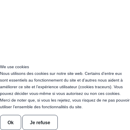
Location Guirlande Leds en France
Acheter Guirlande Guinguette Vosges (88)
Location Guirlande Guinguette Auvergne-Rhône-Alpes
Location Guirlande Guinguette Bourgogne-Franche-Comté
Location Guirlande Guinguette Bretagne
Location Guirlande Guinguette Centre-Val de Loire
Location Guirlande Guinguette Corse
Location Guirlande Guinguette Grand Est
Location Guirlande Guinguette Hauts-de-France
We use cookies
Location guirlande guinguette Ile-de-France
Nous utilisons des cookies sur notre site web. Certains d’entre eux
Location Guirlande Guinguette Normandie
sont essentiels au fonctionnement du site et d’autres nous aident à
Location Guirlande Guinguette Nouvelle-Aquitaine
améliorer ce site et l’expérience utilisateur (cookies traceurs). Vous
Location Guirlande Guinguette Occitanie
pouvez décider vous-même si vous autorisez ou non ces cookies.
Location Guirlande Guinguette Pays de la Loire
Merci de noter que, si vous les rejetez, vous risquez de ne pas pouvoir
Location Guirlande Guinguette Provence-Alpes-Côte d’Azur
utiliser l’ensemble des fonctionnalités du site.
Acheter Guirlande Guinguette Auvergne-Rhône-Alpes
Acheter Guirlande Guinguette Bourgogne-Franche-Comté
Ok
Je refuse
Acheter Guirlande Guinguette Bretagne