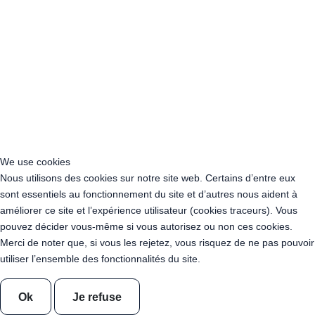
Acheter Guirlande Guinguette Hyères (83400)
Acheter Guirlande Guinguette Fréjus (83370)
Acheter Guirlande Guinguette Draguignan (83300)
Acheter Guirlande Guinguette Saint-Raphaël (83530)
Acheter Guirlande Guinguette Six-Fours-les-Plages (83140)
Acheter Guirlande Guinguette Avignon (84000)
Acheter Guirlande Guinguette Boulogne-Billancourt (92100)
Acheter Guirlande Guinguette Viry-Châtillon (91170)
Acheter Guirlande Guinguette Vigneux-sur-Seine (91270)
Location Guirlande Guinguette Franconville (95130)
We use cookies
Location Guirlande Guinguette Garges-lès-Gonesse (95140)
Nous utilisons des cookies sur notre site web. Certains d’entre eux
Location Guirlande Guinguette Sarcelles (95200)
sont essentiels au fonctionnement du site et d’autres nous aident à
Location Guirlande Guinguette Cergy (95000)
améliorer ce site et l’expérience utilisateur (cookies traceurs). Vous
Location Guirlande Guinguette Argenteuil (95100)
pouvez décider vous-même si vous autorisez ou non ces cookies.
Location Guirlande Guinguette Charenton-le-Pont (94220)
Merci de noter que, si vous les rejetez, vous risquez de ne pas pouvoir
Acheter Guirlande Guinguette Val-d'Oise (95)
utiliser l’ensemble des fonctionnalités du site.
Acheter Guirlande Guinguette Territoire de Belfort (90)
Acheter Guirlande Guinguette Yonne (89)
Ok
Je refuse
Location Guirlande Guinguette Alfortville (94140)