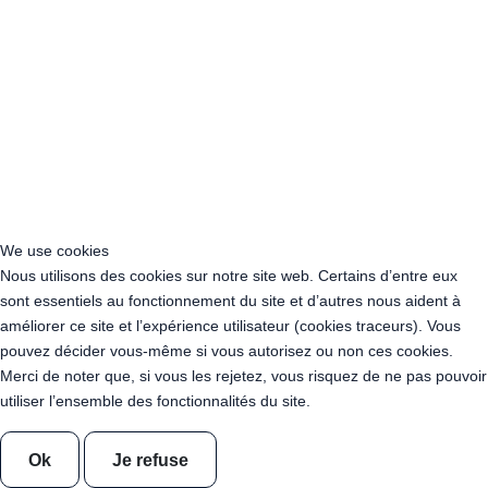
Acheter Guirlande Guinguette Provence-Alpes-Côte d’Azur
Location Guirlande Guinguette Cachan (94230)
Acheter Guirlande Guinguette Athis-Mons (91200)
Acheter Guirlande Guinguette Nanterre (92014)
Acheter Guirlande Guinguette Colombes (92700)
Acheter Guirlande Guinguette Asnières-sur-Seine (92600)
Acheter Guirlande Guinguette Courbevoie (92400)
Acheter Guirlande Guinguette Rueil-Malmaison (92500)
Acheter Guirlande Guinguette Issy-les-Moulineaux (97132)
Acheter Guirlande Guinguette Levallois-Perret (92300)
We use cookies
Acheter Guirlande Guinguette Antony (92160)
Nous utilisons des cookies sur notre site web. Certains d’entre eux
Acheter Guirlande Guinguette Clichy (92110)
sont essentiels au fonctionnement du site et d’autres nous aident à
Acheter Guirlande Guinguette Neuilly-sur-Seine (92200)
améliorer ce site et l’expérience utilisateur (cookies traceurs). Vous
Acheter Guirlande Guinguette Clamart (92140)
pouvez décider vous-même si vous autorisez ou non ces cookies.
Acheter Guirlande Guinguette Suresnes (92150)
Merci de noter que, si vous les rejetez, vous risquez de ne pas pouvoir
Acheter Guirlande Guinguette Montrouge (92120)
utiliser l’ensemble des fonctionnalités du site.
Acheter Guirlande Guinguette Gennevilliers (92230)
Acheter Guirlande Guinguette Meudon (92190)
Acheter Guirlande Guinguette Puteaux (92800)
Ok
Je refuse
Acheter Guirlande Guinguette Bagneux (92220)