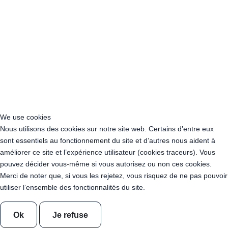
Acheter Guirlande Guinguette Nogent-sur-Marne (94130)
Acheter Guirlande Guinguette L'Haÿ-les-Roses (94240)
Acheter Guirlande Guinguette Cachan (94230)
Acheter Guirlande Guinguette Charenton-le-Pont (94220)
Acheter Guirlande Guinguette Argenteuil (95100)
Acheter Guirlande Guinguette Cergy (95000)
Acheter Guirlande Guinguette Sarcelles (95200)
Acheter Guirlande Guinguette Garges-lès-Gonesse (95140)
Acheter Guirlande Guinguette Franconville (95130)
Acheter Guirlande Guinguette Pontoise (95300)
We use cookies
Acheter Guirlande Guinguette Goussainville (95190)
Nous utilisons des cookies sur notre site web. Certains d’entre eux
Acheter Guirlande Guinguette Bezons (95870)
sont essentiels au fonctionnement du site et d’autres nous aident à
Acheter Guirlande Guinguette Herblay-sur-Seine (95220)
améliorer ce site et l’expérience utilisateur (cookies traceurs). Vous
Acheter Guirlande Guinguette Caen (14000)
pouvez décider vous-même si vous autorisez ou non ces cookies.
Acheter Guirlande Guinguette Évreux (27000)
Merci de noter que, si vous les rejetez, vous risquez de ne pas pouvoir
Acheter Guirlande Guinguette Cherbourg-en-Cotentin (50100)
utiliser l’ensemble des fonctionnalités du site.
Acheter Guirlande Guinguette Le Havre (76600)
Acheter Guirlande Guinguette Rouen (76000)
Ok
Je refuse
Acheter Guirlande Guinguette Angoulême (16000)
Acheter Guirlande Guinguette La Rochelle (17000)