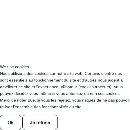
Acheter Guirlande Guinguette Grand Est
Acheter Guirlande Guinguette Hauts-de-France
Acheter Guirlande Guinguette Ile-de-France
Acheter Guirlande Guinguette Normandie
Acheter Guirlande Guinguette Nouvelle-Aquitaine
Acheter Guirlande Guinguette Occitanie
Acheter Guirlande Guinguette Pays de la Loire
Acheter Guirlande Guinguette Provence-Alpes-Côte d’Azur
Location Guirlande Guinguette Cachan (94230)
Acheter Guirlande Guinguette Athis-Mons (91200)
We use cookies
Acheter Guirlande Guinguette Nanterre (92014)
Nous utilisons des cookies sur notre site web. Certains d’entre eux
Acheter Guirlande Guinguette Colombes (92700)
sont essentiels au fonctionnement du site et d’autres nous aident à
Acheter Guirlande Guinguette Asnières-sur-Seine (92600)
améliorer ce site et l’expérience utilisateur (cookies traceurs). Vous
Acheter Guirlande Guinguette Courbevoie (92400)
pouvez décider vous-même si vous autorisez ou non ces cookies.
Acheter Guirlande Guinguette Rueil-Malmaison (92500)
Merci de noter que, si vous les rejetez, vous risquez de ne pas pouvoir
Acheter Guirlande Guinguette Issy-les-Moulineaux (97132)
utiliser l’ensemble des fonctionnalités du site.
Acheter Guirlande Guinguette Levallois-Perret (92300)
Acheter Guirlande Guinguette Antony (92160)
Ok
Je refuse
Acheter Guirlande Guinguette Clichy (92110)