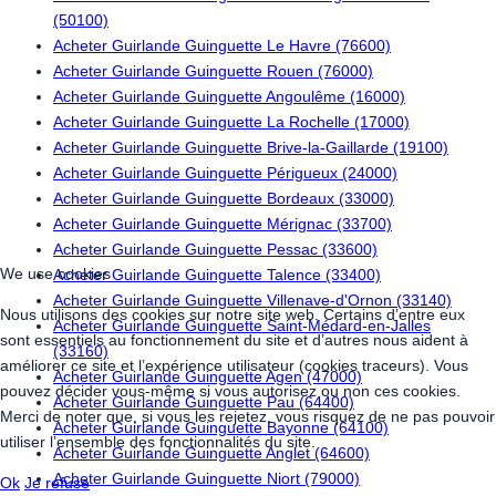
(50100)
Acheter Guirlande Guinguette Le Havre (76600)
Acheter Guirlande Guinguette Rouen (76000)
Acheter Guirlande Guinguette Angoulême (16000)
Acheter Guirlande Guinguette La Rochelle (17000)
Acheter Guirlande Guinguette Brive-la-Gaillarde (19100)
Acheter Guirlande Guinguette Périgueux (24000)
Acheter Guirlande Guinguette Bordeaux (33000)
Acheter Guirlande Guinguette Mérignac (33700)
Acheter Guirlande Guinguette Pessac (33600)
We use cookies
Acheter Guirlande Guinguette Talence (33400)
Acheter Guirlande Guinguette Villenave-d'Ornon (33140)
Nous utilisons des cookies sur notre site web. Certains d’entre eux
Acheter Guirlande Guinguette Saint-Médard-en-Jalles
sont essentiels au fonctionnement du site et d’autres nous aident à
(33160)
améliorer ce site et l’expérience utilisateur (cookies traceurs). Vous
Acheter Guirlande Guinguette Agen (47000)
pouvez décider vous-même si vous autorisez ou non ces cookies.
Acheter Guirlande Guinguette Pau (64400)
Merci de noter que, si vous les rejetez, vous risquez de ne pas pouvoir
Acheter Guirlande Guinguette Bayonne (64100)
utiliser l’ensemble des fonctionnalités du site.
Acheter Guirlande Guinguette Anglet (64600)
Acheter Guirlande Guinguette Niort (79000)
Ok
Je refuse