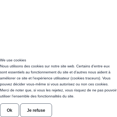
Location Guirlande Guinguette Hauts-de-France
Location guirlande guinguette Ile-de-France
Location Guirlande Guinguette Normandie
Location Guirlande Guinguette Nouvelle-Aquitaine
Location Guirlande Guinguette Occitanie
Location Guirlande Guinguette Pays de la Loire
Location Guirlande Guinguette Provence-Alpes-Côte d’Azur
Acheter Guirlande Guinguette Auvergne-Rhône-Alpes
Acheter Guirlande Guinguette Bourgogne-Franche-Comté
Acheter Guirlande Guinguette Bretagne
We use cookies
Acheter Guirlande Guinguette Centre-Val de Loire
Nous utilisons des cookies sur notre site web. Certains d’entre eux
Acheter Guirlande Guinguette Corse
sont essentiels au fonctionnement du site et d’autres nous aident à
Acheter Guirlande Guinguette Grand Est
améliorer ce site et l’expérience utilisateur (cookies traceurs). Vous
Acheter Guirlande Guinguette Hauts-de-France
pouvez décider vous-même si vous autorisez ou non ces cookies.
Acheter Guirlande Guinguette Ile-de-France
Merci de noter que, si vous les rejetez, vous risquez de ne pas pouvoir
Acheter Guirlande Guinguette Normandie
utiliser l’ensemble des fonctionnalités du site.
Acheter Guirlande Guinguette Nouvelle-Aquitaine
Acheter Guirlande Guinguette Occitanie
Ok
Je refuse
Acheter Guirlande Guinguette Pays de la Loire