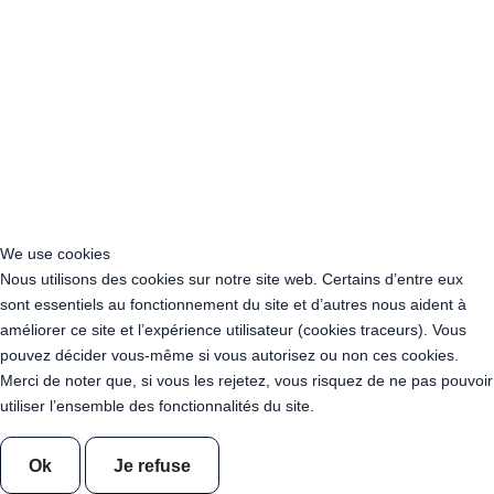
Guirlande leds guinguette Blanc Chaud 10 Mètres
Guirlande leds guinguette Blanc Chaud 100 Mètres
Guirlande leds guinguette Blanc Chaud 200 Mètres
Guirlande leds guinguette Blanc Chaud 400 Mètres
Guirlande leds guinguette Blanc Chaud Transparente 10 Mètres
Guirlande leds guinguette Blanc Chaud Transparente 100 Mètres
Guirlande leds guinguette Blanc Chaud Transparente 200 Mètres
Guirlande leds guinguette Blanc Chaud Transparente 400 Mètres
We use cookies
Guirlande Guinguette Ampoules Dimmables Blanc Chaud 50
Nous utilisons des cookies sur notre site web. Certains d’entre eux
mètres
sont essentiels au fonctionnement du site et d’autres nous aident à
Guirlande Guinguette Ampoules Dimmables Blanc Chaud 100
améliorer ce site et l’expérience utilisateur (cookies traceurs). Vous
mètres
pouvez décider vous-même si vous autorisez ou non ces cookies.
Guirlande Guinguette Ampoules Dimmables Blanc Chaud 150
Merci de noter que, si vous les rejetez, vous risquez de ne pas pouvoir
mètres
utiliser l’ensemble des fonctionnalités du site.
Guirlande Guinguette Ampoules Dimmables Blanc Chaud 200
mètres
Ok
Je refuse
Guirlande Guinguette Ampoules Pleines Dimmables 50 mètres
Blanc Chaud