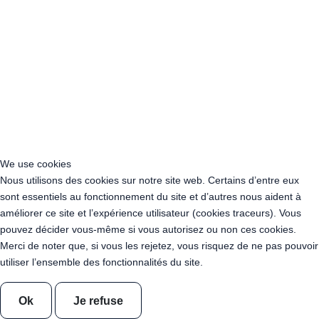
442 produits en stock
AJOUTER AU PANIER
18,50 €
Lot 10 Ampoules Led 1 W Rose E27 G45
professionnelles
We use cookies
Nous utilisons des cookies sur notre site web. Certains d’entre eux
236 produits en stock
sont essentiels au fonctionnement du site et d’autres nous aident à
améliorer ce site et l’expérience utilisateur (cookies traceurs). Vous
pouvez décider vous-même si vous autorisez ou non ces cookies.
AJOUTER AU PANIER
Merci de noter que, si vous les rejetez, vous risquez de ne pas pouvoir
utiliser l’ensemble des fonctionnalités du site.
Ok
Je refuse