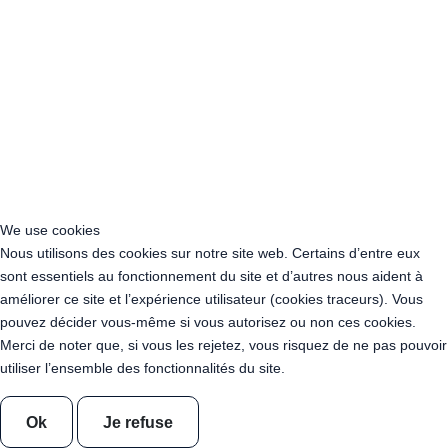
Acheter Guirlande Guinguette Bourgogne-Franche-Comté
Acheter Guirlande Guinguette Bretagne
Acheter Guirlande Guinguette Centre-Val de Loire
Acheter Guirlande Guinguette Corse
Acheter Guirlande Guinguette Grand Est
Acheter Guirlande Guinguette Hauts-de-France
Acheter Guirlande Guinguette Ile-de-France
Acheter Guirlande Guinguette Normandie
Acheter Guirlande Guinguette Nouvelle-Aquitaine
Acheter Guirlande Guinguette Occitanie
We use cookies
Acheter Guirlande Guinguette Pays de la Loire
Nous utilisons des cookies sur notre site web. Certains d’entre eux
Acheter Guirlande Guinguette Provence-Alpes-Côte d’Azur
sont essentiels au fonctionnement du site et d’autres nous aident à
Location Guirlande Guinguette Cachan (94230)
améliorer ce site et l’expérience utilisateur (cookies traceurs). Vous
Acheter Guirlande Guinguette Athis-Mons (91200)
pouvez décider vous-même si vous autorisez ou non ces cookies.
Acheter Guirlande Guinguette Nanterre (92014)
Merci de noter que, si vous les rejetez, vous risquez de ne pas pouvoir
Acheter Guirlande Guinguette Colombes (92700)
utiliser l’ensemble des fonctionnalités du site.
Acheter Guirlande Guinguette Asnières-sur-Seine (92600)
Acheter Guirlande Guinguette Courbevoie (92400)
Acheter Guirlande Guinguette Rueil-Malmaison (92500)
Ok
Je refuse
Acheter Guirlande Guinguette Issy-les-Moulineaux (97132)