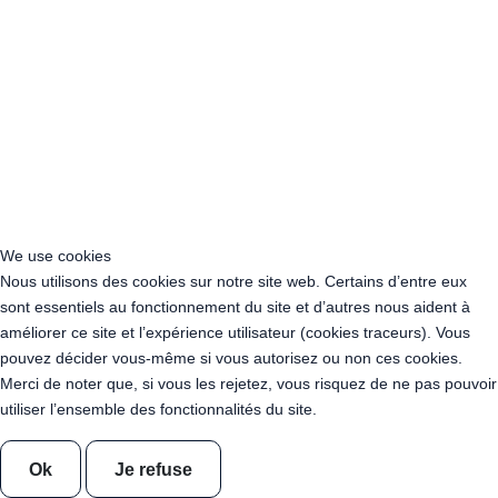
Acheter Guirlande Guinguette Colombes (92700)
Acheter Guirlande Guinguette Asnières-sur-Seine (92600)
Acheter Guirlande Guinguette Courbevoie (92400)
Acheter Guirlande Guinguette Rueil-Malmaison (92500)
Acheter Guirlande Guinguette Issy-les-Moulineaux (97132)
Acheter Guirlande Guinguette Levallois-Perret (92300)
Acheter Guirlande Guinguette Antony (92160)
Acheter Guirlande Guinguette Clichy (92110)
Acheter Guirlande Guinguette Neuilly-sur-Seine (92200)
Acheter Guirlande Guinguette Clamart (92140)
We use cookies
Acheter Guirlande Guinguette Suresnes (92150)
Nous utilisons des cookies sur notre site web. Certains d’entre eux
Acheter Guirlande Guinguette Montrouge (92120)
sont essentiels au fonctionnement du site et d’autres nous aident à
Acheter Guirlande Guinguette Gennevilliers (92230)
améliorer ce site et l’expérience utilisateur (cookies traceurs). Vous
Acheter Guirlande Guinguette Meudon (92190)
pouvez décider vous-même si vous autorisez ou non ces cookies.
Acheter Guirlande Guinguette Puteaux (92800)
Merci de noter que, si vous les rejetez, vous risquez de ne pas pouvoir
Acheter Guirlande Guinguette Bagneux (92220)
utiliser l’ensemble des fonctionnalités du site.
Acheter Guirlande Guinguette Châtillon (92320)
Acheter Guirlande Guinguette Châtenay-Malabry (92290)
Acheter Guirlande Guinguette Malakoff (92240)
Ok
Je refuse
Acheter Guirlande Guinguette Saint-Cloud (92210)