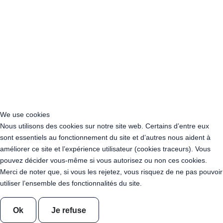
Acheter Guirlande Guinguette Antibes (06160)
Acheter Guirlande Guinguette Cagnes-sur-Mer (06800)
Acheter Guirlande Guinguette Grasse (06130)
Acheter Guirlande Guinguette Le Cannet (06110)
Acheter Guirlande Guinguette Menton (06500)
Acheter Guirlande Guinguette Marseille (13000)
Acheter Guirlande Guinguette Aix-en-Provence (13080)
Acheter Guirlande Guinguette Arles (13104)
Acheter Guirlande Guinguette Martigues (13117)
Acheter Guirlande Guinguette Aubagne (13400)
We use cookies
Acheter Guirlande Guinguette Salon-de-Provence (13300)
Nous utilisons des cookies sur notre site web. Certains d’entre eux
Acheter Guirlande Guinguette Istres (13800)
sont essentiels au fonctionnement du site et d’autres nous aident à
Acheter Guirlande Guinguette La Ciotat (13600)
améliorer ce site et l’expérience utilisateur (cookies traceurs). Vous
Acheter Guirlande Guinguette Vitrolles (13127)
pouvez décider vous-même si vous autorisez ou non ces cookies.
Acheter Guirlande Guinguette Marignane (13700)
Merci de noter que, si vous les rejetez, vous risquez de ne pas pouvoir
Acheter Guirlande Guinguette Toulon (83000)
utiliser l’ensemble des fonctionnalités du site.
Acheter Guirlande Guinguette La Seyne-sur-Mer (83500)
Acheter Guirlande Guinguette Hyères (83400)
Acheter Guirlande Guinguette Fréjus (83370)
Ok
Je refuse
Acheter Guirlande Guinguette Draguignan (83300)