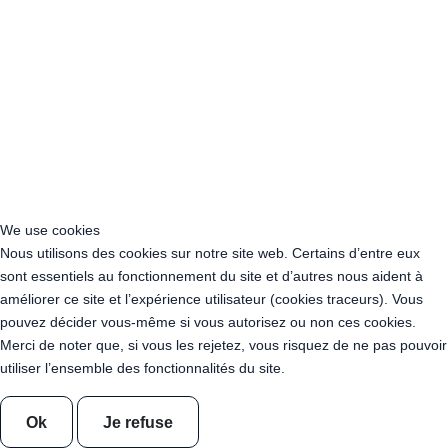
Acheter Guirlande Guinguette Issy-les-Moulineaux (97132)
Acheter Guirlande Guinguette Levallois-Perret (92300)
Acheter Guirlande Guinguette Antony (92160)
Acheter Guirlande Guinguette Clichy (92110)
Acheter Guirlande Guinguette Neuilly-sur-Seine (92200)
Acheter Guirlande Guinguette Clamart (92140)
Acheter Guirlande Guinguette Suresnes (92150)
Acheter Guirlande Guinguette Montrouge (92120)
Acheter Guirlande Guinguette Gennevilliers (92230)
Acheter Guirlande Guinguette Meudon (92190)
We use cookies
Acheter Guirlande Guinguette Puteaux (92800)
Nous utilisons des cookies sur notre site web. Certains d’entre eux
Acheter Guirlande Guinguette Bagneux (92220)
sont essentiels au fonctionnement du site et d’autres nous aident à
Acheter Guirlande Guinguette Châtillon (92320)
améliorer ce site et l’expérience utilisateur (cookies traceurs). Vous
Acheter Guirlande Guinguette Châtenay-Malabry (92290)
pouvez décider vous-même si vous autorisez ou non ces cookies.
Acheter Guirlande Guinguette Malakoff (92240)
Merci de noter que, si vous les rejetez, vous risquez de ne pas pouvoir
Acheter Guirlande Guinguette Saint-Cloud (92210)
utiliser l’ensemble des fonctionnalités du site.
Acheter Guirlande Guinguette Saint-Denis (93200)
Acheter Guirlande Guinguette Montreuil (93100)
Ok
Je refuse
Acheter Guirlande Guinguette Aubervilliers (93300)