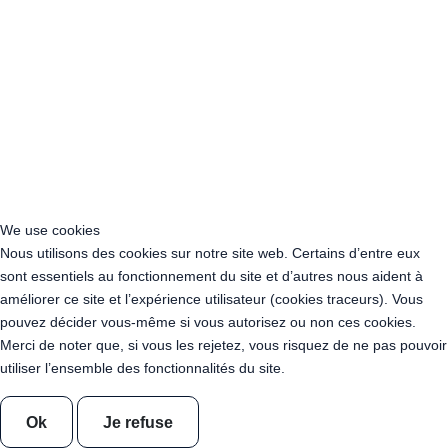
Acheter Guirlande Guinguette Colombes (92700)
Acheter Guirlande Guinguette Asnières-sur-Seine (92600)
Acheter Guirlande Guinguette Courbevoie (92400)
Acheter Guirlande Guinguette Rueil-Malmaison (92500)
Acheter Guirlande Guinguette Issy-les-Moulineaux (97132)
Acheter Guirlande Guinguette Levallois-Perret (92300)
Acheter Guirlande Guinguette Antony (92160)
Acheter Guirlande Guinguette Clichy (92110)
Acheter Guirlande Guinguette Neuilly-sur-Seine (92200)
Acheter Guirlande Guinguette Clamart (92140)
We use cookies
Acheter Guirlande Guinguette Suresnes (92150)
Nous utilisons des cookies sur notre site web. Certains d’entre eux
Acheter Guirlande Guinguette Montrouge (92120)
sont essentiels au fonctionnement du site et d’autres nous aident à
Acheter Guirlande Guinguette Gennevilliers (92230)
améliorer ce site et l’expérience utilisateur (cookies traceurs). Vous
Acheter Guirlande Guinguette Meudon (92190)
pouvez décider vous-même si vous autorisez ou non ces cookies.
Acheter Guirlande Guinguette Puteaux (92800)
Merci de noter que, si vous les rejetez, vous risquez de ne pas pouvoir
Acheter Guirlande Guinguette Bagneux (92220)
utiliser l’ensemble des fonctionnalités du site.
Acheter Guirlande Guinguette Châtillon (92320)
Acheter Guirlande Guinguette Châtenay-Malabry (92290)
Ok
Je refuse
Acheter Guirlande Guinguette Malakoff (92240)
Acheter Guirlande Guinguette Saint-Cloud (92210)