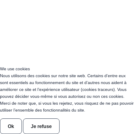
Acheter Guirlande Guinguette Athis-Mons (91200)
Acheter Guirlande Guinguette Nanterre (92014)
Acheter Guirlande Guinguette Colombes (92700)
Acheter Guirlande Guinguette Asnières-sur-Seine (92600)
Acheter Guirlande Guinguette Courbevoie (92400)
Acheter Guirlande Guinguette Rueil-Malmaison (92500)
Acheter Guirlande Guinguette Issy-les-Moulineaux (97132)
Acheter Guirlande Guinguette Levallois-Perret (92300)
Acheter Guirlande Guinguette Antony (92160)
Acheter Guirlande Guinguette Clichy (92110)
We use cookies
Acheter Guirlande Guinguette Neuilly-sur-Seine (92200)
Nous utilisons des cookies sur notre site web. Certains d’entre eux
Acheter Guirlande Guinguette Clamart (92140)
sont essentiels au fonctionnement du site et d’autres nous aident à
Acheter Guirlande Guinguette Suresnes (92150)
améliorer ce site et l’expérience utilisateur (cookies traceurs). Vous
Acheter Guirlande Guinguette Montrouge (92120)
pouvez décider vous-même si vous autorisez ou non ces cookies.
Acheter Guirlande Guinguette Gennevilliers (92230)
Merci de noter que, si vous les rejetez, vous risquez de ne pas pouvoir
Acheter Guirlande Guinguette Meudon (92190)
utiliser l’ensemble des fonctionnalités du site.
Acheter Guirlande Guinguette Puteaux (92800)
Acheter Guirlande Guinguette Bagneux (92220)
Ok
Je refuse
Acheter Guirlande Guinguette Châtillon (92320)
Acheter Guirlande Guinguette Châtenay-Malabry (92290)