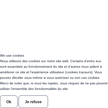
Location Guirlande Guinguette Indre (36)
Location Guirlande Guinguette Indre-et-Loire (37)
Location Guirlande Guinguette Isère (38)
Location Guirlande Guinguette Jura (39)
Location Guirlande Guinguette Les Landes (40)
Location Guirlande Guinguette Loir-et-Cher (41)
Location Guirlande Guinguette Loire (42)
Location Guirlande Guinguette Haute-Loire (43)
Location Guirlande Guinguette Loire-Atlantique (44)
Location Guirlande Guinguette Loiret (45)
We use cookies
Location Guirlande Guinguette Lot (46)
Nous utilisons des cookies sur notre site web. Certains d’entre eux
Location Guirlande Guinguette Lot-et-Garonne (47)
sont essentiels au fonctionnement du site et d’autres nous aident à
Location Guirlande Guinguette Lozère (48)
améliorer ce site et l’expérience utilisateur (cookies traceurs). Vous
Location Guirlande Guinguette Maine-et-Loire (49)
pouvez décider vous-même si vous autorisez ou non ces cookies.
Location Guirlande Guinguette Manche (50)
Merci de noter que, si vous les rejetez, vous risquez de ne pas pouvoir
Location Guirlande Guinguette Marne (51)
utiliser l’ensemble des fonctionnalités du site.
Location Guirlande Guinguette Haute-Marne (52)
Location Guirlande Guinguette Mayenne (53)
Ok
Je refuse
Location Guirlande Guinguette Meurthe-et-Moselle (54)
Location Guirlande Guinguette Meuse (55)