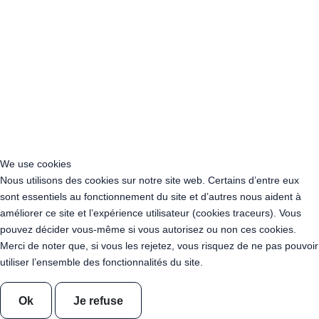
Acheter Guirlande Guinguette Hauts-de-France
Acheter Guirlande Guinguette Ile-de-France
Acheter Guirlande Guinguette Normandie
Acheter Guirlande Guinguette Nouvelle-Aquitaine
Acheter Guirlande Guinguette Occitanie
Acheter Guirlande Guinguette Pays de la Loire
Acheter Guirlande Guinguette Provence-Alpes-Côte d’Azur
Location Guirlande Guinguette Cachan (94230)
Acheter Guirlande Guinguette Athis-Mons (91200)
Acheter Guirlande Guinguette Nanterre (92014)
We use cookies
Acheter Guirlande Guinguette Colombes (92700)
Nous utilisons des cookies sur notre site web. Certains d’entre eux
Acheter Guirlande Guinguette Asnières-sur-Seine (92600)
sont essentiels au fonctionnement du site et d’autres nous aident à
Acheter Guirlande Guinguette Courbevoie (92400)
améliorer ce site et l’expérience utilisateur (cookies traceurs). Vous
Acheter Guirlande Guinguette Rueil-Malmaison (92500)
pouvez décider vous-même si vous autorisez ou non ces cookies.
Acheter Guirlande Guinguette Issy-les-Moulineaux (97132)
Merci de noter que, si vous les rejetez, vous risquez de ne pas pouvoir
Acheter Guirlande Guinguette Levallois-Perret (92300)
utiliser l’ensemble des fonctionnalités du site.
Acheter Guirlande Guinguette Antony (92160)
Acheter Guirlande Guinguette Clichy (92110)
Ok
Je refuse
Acheter Guirlande Guinguette Neuilly-sur-Seine (92200)