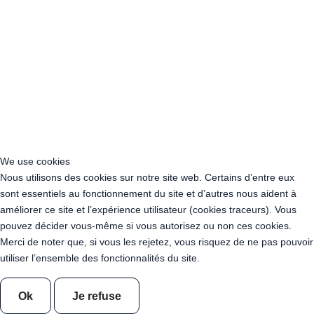
Location Guirlande Guinguette Hauts-de-France
Location guirlande guinguette Ile-de-France
Location Guirlande Guinguette Normandie
Location Guirlande Guinguette Nouvelle-Aquitaine
Location Guirlande Guinguette Occitanie
Location Guirlande Guinguette Pays de la Loire
Location Guirlande Guinguette Provence-Alpes-Côte d’Azur
Acheter Guirlande Guinguette Auvergne-Rhône-Alpes
Acheter Guirlande Guinguette Bourgogne-Franche-Comté
Acheter Guirlande Guinguette Bretagne
We use cookies
Acheter Guirlande Guinguette Centre-Val de Loire
Nous utilisons des cookies sur notre site web. Certains d’entre eux
Acheter Guirlande Guinguette Corse
sont essentiels au fonctionnement du site et d’autres nous aident à
Acheter Guirlande Guinguette Grand Est
améliorer ce site et l’expérience utilisateur (cookies traceurs). Vous
Acheter Guirlande Guinguette Hauts-de-France
pouvez décider vous-même si vous autorisez ou non ces cookies.
Acheter Guirlande Guinguette Ile-de-France
Merci de noter que, si vous les rejetez, vous risquez de ne pas pouvoir
Acheter Guirlande Guinguette Normandie
utiliser l’ensemble des fonctionnalités du site.
Acheter Guirlande Guinguette Nouvelle-Aquitaine
Acheter Guirlande Guinguette Occitanie
Acheter Guirlande Guinguette Pays de la Loire
Ok
Je refuse
Acheter Guirlande Guinguette Provence-Alpes-Côte d’Azur