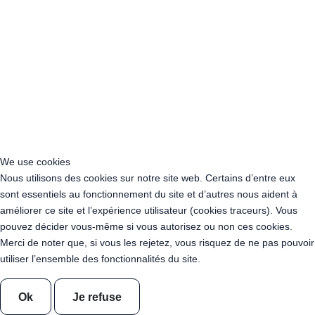
Acheter Guirlande Guinguette Bretagne
Acheter Guirlande Guinguette Centre-Val de Loire
Acheter Guirlande Guinguette Corse
Acheter Guirlande Guinguette Grand Est
Acheter Guirlande Guinguette Hauts-de-France
Acheter Guirlande Guinguette Ile-de-France
Acheter Guirlande Guinguette Normandie
Acheter Guirlande Guinguette Nouvelle-Aquitaine
Acheter Guirlande Guinguette Occitanie
Acheter Guirlande Guinguette Pays de la Loire
We use cookies
Acheter Guirlande Guinguette Provence-Alpes-Côte d’Azur
Nous utilisons des cookies sur notre site web. Certains d’entre eux
Location Guirlande Guinguette Cachan (94230)
sont essentiels au fonctionnement du site et d’autres nous aident à
Acheter Guirlande Guinguette Athis-Mons (91200)
améliorer ce site et l’expérience utilisateur (cookies traceurs). Vous
Acheter Guirlande Guinguette Nanterre (92014)
pouvez décider vous-même si vous autorisez ou non ces cookies.
Acheter Guirlande Guinguette Colombes (92700)
Merci de noter que, si vous les rejetez, vous risquez de ne pas pouvoir
Acheter Guirlande Guinguette Asnières-sur-Seine (92600)
utiliser l’ensemble des fonctionnalités du site.
Acheter Guirlande Guinguette Courbevoie (92400)
Acheter Guirlande Guinguette Rueil-Malmaison (92500)
Ok
Je refuse
Acheter Guirlande Guinguette Issy-les-Moulineaux (97132)