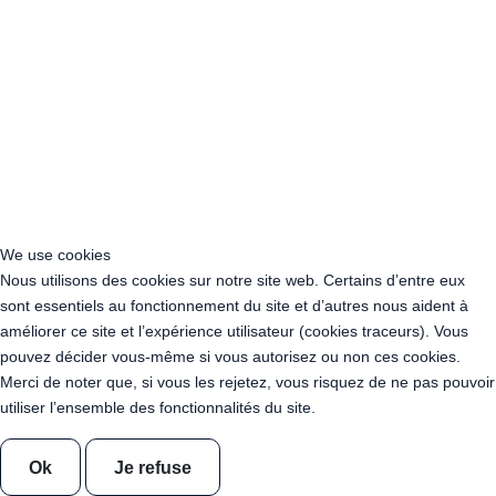
Acheter Guirlande Guinguette Gennevilliers (92230)
Acheter Guirlande Guinguette Meudon (92190)
Acheter Guirlande Guinguette Puteaux (92800)
Acheter Guirlande Guinguette Bagneux (92220)
Acheter Guirlande Guinguette Châtillon (92320)
Acheter Guirlande Guinguette Châtenay-Malabry (92290)
Acheter Guirlande Guinguette Malakoff (92240)
Acheter Guirlande Guinguette Saint-Cloud (92210)
Acheter Guirlande Guinguette Saint-Denis (93200)
Acheter Guirlande Guinguette Montreuil (93100)
We use cookies
Acheter Guirlande Guinguette Aubervilliers (93300)
Nous utilisons des cookies sur notre site web. Certains d’entre eux
Acheter Guirlande Guinguette Aulnay-sous-Bois (93600)
sont essentiels au fonctionnement du site et d’autres nous aident à
Acheter Guirlande Guinguette Drancy (93700)
améliorer ce site et l’expérience utilisateur (cookies traceurs). Vous
Acheter Guirlande Guinguette Noisy-le-Grand (93160)
pouvez décider vous-même si vous autorisez ou non ces cookies.
Acheter Guirlande Guinguette Pantin (93500)
Merci de noter que, si vous les rejetez, vous risquez de ne pas pouvoir
Acheter Guirlande Guinguette Le Blanc-Mesnil (93150)
utiliser l’ensemble des fonctionnalités du site.
Acheter Guirlande Guinguette Épinay-sur-Seine (93800)
Acheter Guirlande Guinguette Bobigny (93022)
Acheter Guirlande Guinguette Bondy (93140)
Ok
Je refuse
Acheter Guirlande Guinguette Sevran (93270)