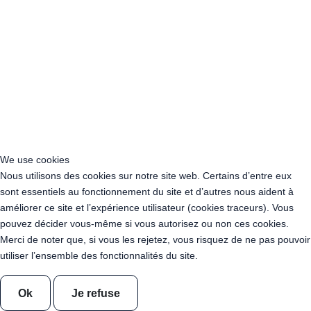
Location Guirlande Leds en France
Acheter Guirlande Guinguette Vosges (88)
Location Guirlande Guinguette Auvergne-Rhône-Alpes
Location Guirlande Guinguette Bourgogne-Franche-Comté
Location Guirlande Guinguette Bretagne
Location Guirlande Guinguette Centre-Val de Loire
Location Guirlande Guinguette Corse
Location Guirlande Guinguette Grand Est
We use cookies
Location Guirlande Guinguette Hauts-de-France
Nous utilisons des cookies sur notre site web. Certains d’entre eux
Location guirlande guinguette Ile-de-France
sont essentiels au fonctionnement du site et d’autres nous aident à
Location Guirlande Guinguette Normandie
améliorer ce site et l’expérience utilisateur (cookies traceurs). Vous
Location Guirlande Guinguette Nouvelle-Aquitaine
pouvez décider vous-même si vous autorisez ou non ces cookies.
Location Guirlande Guinguette Occitanie
Merci de noter que, si vous les rejetez, vous risquez de ne pas pouvoir
Location Guirlande Guinguette Pays de la Loire
utiliser l’ensemble des fonctionnalités du site.
Location Guirlande Guinguette Provence-Alpes-Côte d’Azur
Acheter Guirlande Guinguette Auvergne-Rhône-Alpes
Ok
Je refuse
Acheter Guirlande Guinguette Bourgogne-Franche-Comté