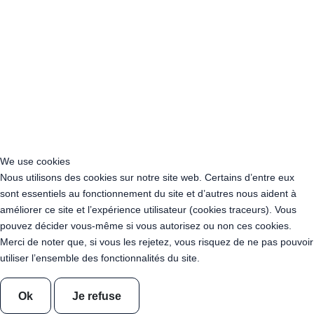
Acheter Guirlande Guinguette Montrouge (92120)
Acheter Guirlande Guinguette Gennevilliers (92230)
Acheter Guirlande Guinguette Meudon (92190)
Acheter Guirlande Guinguette Puteaux (92800)
Acheter Guirlande Guinguette Bagneux (92220)
Acheter Guirlande Guinguette Châtillon (92320)
Acheter Guirlande Guinguette Châtenay-Malabry (92290)
Acheter Guirlande Guinguette Malakoff (92240)
Acheter Guirlande Guinguette Saint-Cloud (92210)
Acheter Guirlande Guinguette Saint-Denis (93200)
We use cookies
Acheter Guirlande Guinguette Montreuil (93100)
Nous utilisons des cookies sur notre site web. Certains d’entre eux
Acheter Guirlande Guinguette Aubervilliers (93300)
sont essentiels au fonctionnement du site et d’autres nous aident à
Acheter Guirlande Guinguette Aulnay-sous-Bois (93600)
améliorer ce site et l’expérience utilisateur (cookies traceurs). Vous
Acheter Guirlande Guinguette Drancy (93700)
pouvez décider vous-même si vous autorisez ou non ces cookies.
Acheter Guirlande Guinguette Noisy-le-Grand (93160)
Merci de noter que, si vous les rejetez, vous risquez de ne pas pouvoir
Acheter Guirlande Guinguette Pantin (93500)
utiliser l’ensemble des fonctionnalités du site.
Acheter Guirlande Guinguette Le Blanc-Mesnil (93150)
Acheter Guirlande Guinguette Épinay-sur-Seine (93800)
Ok
Je refuse
Acheter Guirlande Guinguette Bobigny (93022)