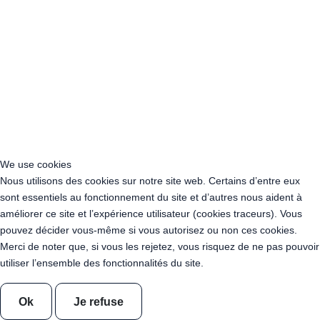
Acheter Guirlande Guinguette Bretagne
Acheter Guirlande Guinguette Centre-Val de Loire
Acheter Guirlande Guinguette Corse
Acheter Guirlande Guinguette Grand Est
Acheter Guirlande Guinguette Hauts-de-France
Acheter Guirlande Guinguette Ile-de-France
Acheter Guirlande Guinguette Normandie
Acheter Guirlande Guinguette Nouvelle-Aquitaine
Acheter Guirlande Guinguette Occitanie
Acheter Guirlande Guinguette Pays de la Loire
We use cookies
Acheter Guirlande Guinguette Provence-Alpes-Côte d’Azur
Nous utilisons des cookies sur notre site web. Certains d’entre eux
Location Guirlande Guinguette Cachan (94230)
sont essentiels au fonctionnement du site et d’autres nous aident à
Acheter Guirlande Guinguette Athis-Mons (91200)
améliorer ce site et l’expérience utilisateur (cookies traceurs). Vous
Acheter Guirlande Guinguette Nanterre (92014)
pouvez décider vous-même si vous autorisez ou non ces cookies.
Acheter Guirlande Guinguette Colombes (92700)
Merci de noter que, si vous les rejetez, vous risquez de ne pas pouvoir
Acheter Guirlande Guinguette Asnières-sur-Seine (92600)
utiliser l’ensemble des fonctionnalités du site.
Acheter Guirlande Guinguette Courbevoie (92400)
Acheter Guirlande Guinguette Rueil-Malmaison (92500)
Ok
Je refuse
Acheter Guirlande Guinguette Issy-les-Moulineaux (97132)