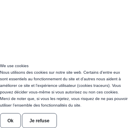
Acheter Guirlande Guinguette Châtenay-Malabry (92290)
Acheter Guirlande Guinguette Malakoff (92240)
Acheter Guirlande Guinguette Saint-Cloud (92210)
Acheter Guirlande Guinguette Saint-Denis (93200)
Acheter Guirlande Guinguette Montreuil (93100)
Acheter Guirlande Guinguette Aubervilliers (93300)
Acheter Guirlande Guinguette Aulnay-sous-Bois (93600)
Acheter Guirlande Guinguette Drancy (93700)
Acheter Guirlande Guinguette Noisy-le-Grand (93160)
Acheter Guirlande Guinguette Pantin (93500)
We use cookies
Acheter Guirlande Guinguette Le Blanc-Mesnil (93150)
Nous utilisons des cookies sur notre site web. Certains d’entre eux
Acheter Guirlande Guinguette Épinay-sur-Seine (93800)
sont essentiels au fonctionnement du site et d’autres nous aident à
Acheter Guirlande Guinguette Bobigny (93022)
améliorer ce site et l’expérience utilisateur (cookies traceurs). Vous
Acheter Guirlande Guinguette Bondy (93140)
pouvez décider vous-même si vous autorisez ou non ces cookies.
Acheter Guirlande Guinguette Sevran (93270)
Merci de noter que, si vous les rejetez, vous risquez de ne pas pouvoir
Acheter Guirlande Guinguette Saint-Ouen-sur-Seine (93400)
utiliser l’ensemble des fonctionnalités du site.
Acheter Guirlande Guinguette Rosny-sous-Bois (93110)
Acheter Guirlande Guinguette Livry-Gargan (93190)
Ok
Je refuse
Acheter Guirlande Guinguette Noisy-le-Sec (93130)