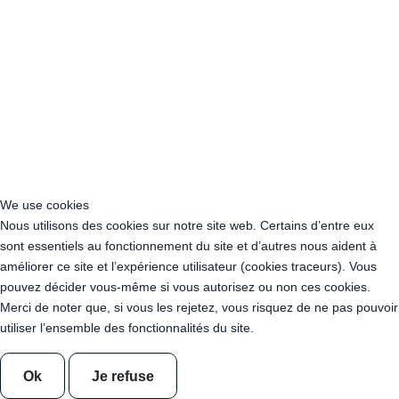
Acheter Guirlande Guinguette Athis-Mons (91200)
Acheter Guirlande Guinguette Nanterre (92014)
Acheter Guirlande Guinguette Colombes (92700)
Acheter Guirlande Guinguette Asnières-sur-Seine (92600)
Acheter Guirlande Guinguette Courbevoie (92400)
Acheter Guirlande Guinguette Rueil-Malmaison (92500)
Acheter Guirlande Guinguette Issy-les-Moulineaux (97132)
Acheter Guirlande Guinguette Levallois-Perret (92300)
Acheter Guirlande Guinguette Antony (92160)
Acheter Guirlande Guinguette Clichy (92110)
We use cookies
Acheter Guirlande Guinguette Neuilly-sur-Seine (92200)
Nous utilisons des cookies sur notre site web. Certains d’entre eux
Acheter Guirlande Guinguette Clamart (92140)
sont essentiels au fonctionnement du site et d’autres nous aident à
Acheter Guirlande Guinguette Suresnes (92150)
améliorer ce site et l’expérience utilisateur (cookies traceurs). Vous
Acheter Guirlande Guinguette Montrouge (92120)
pouvez décider vous-même si vous autorisez ou non ces cookies.
Acheter Guirlande Guinguette Gennevilliers (92230)
Merci de noter que, si vous les rejetez, vous risquez de ne pas pouvoir
Acheter Guirlande Guinguette Meudon (92190)
utiliser l’ensemble des fonctionnalités du site.
Acheter Guirlande Guinguette Puteaux (92800)
Acheter Guirlande Guinguette Bagneux (92220)
Ok
Je refuse
Acheter Guirlande Guinguette Châtillon (92320)