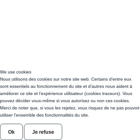
Location Guirlande Guinguette Hérault (34)
Location Guirlande Guinguette Ille-et-Vilaine (35)
Location Guirlande Guinguette Indre (36)
Location Guirlande Guinguette Indre-et-Loire (37)
Location Guirlande Guinguette Isère (38)
Location Guirlande Guinguette Jura (39)
Location Guirlande Guinguette Les Landes (40)
Location Guirlande Guinguette Loir-et-Cher (41)
Location Guirlande Guinguette Loire (42)
Location Guirlande Guinguette Haute-Loire (43)
We use cookies
Location Guirlande Guinguette Loire-Atlantique (44)
Nous utilisons des cookies sur notre site web. Certains d’entre eux
Location Guirlande Guinguette Loiret (45)
sont essentiels au fonctionnement du site et d’autres nous aident à
Location Guirlande Guinguette Lot (46)
améliorer ce site et l’expérience utilisateur (cookies traceurs). Vous
Location Guirlande Guinguette Lot-et-Garonne (47)
pouvez décider vous-même si vous autorisez ou non ces cookies.
Location Guirlande Guinguette Lozère (48)
Merci de noter que, si vous les rejetez, vous risquez de ne pas pouvoir
Location Guirlande Guinguette Maine-et-Loire (49)
utiliser l’ensemble des fonctionnalités du site.
Location Guirlande Guinguette Manche (50)
Location Guirlande Guinguette Marne (51)
Ok
Je refuse
Location Guirlande Guinguette Haute-Marne (52)