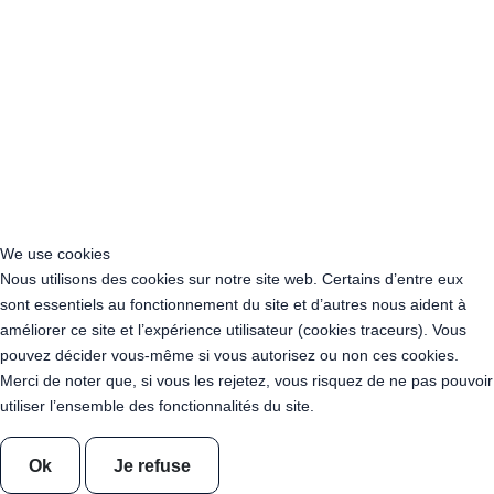
Acheter Guirlande Guinguette Clichy (92110)
Acheter Guirlande Guinguette Neuilly-sur-Seine (92200)
Acheter Guirlande Guinguette Clamart (92140)
Acheter Guirlande Guinguette Suresnes (92150)
Acheter Guirlande Guinguette Montrouge (92120)
Acheter Guirlande Guinguette Gennevilliers (92230)
Acheter Guirlande Guinguette Meudon (92190)
Acheter Guirlande Guinguette Puteaux (92800)
Acheter Guirlande Guinguette Bagneux (92220)
Acheter Guirlande Guinguette Châtillon (92320)
We use cookies
Acheter Guirlande Guinguette Châtenay-Malabry (92290)
Nous utilisons des cookies sur notre site web. Certains d’entre eux
Acheter Guirlande Guinguette Malakoff (92240)
sont essentiels au fonctionnement du site et d’autres nous aident à
Acheter Guirlande Guinguette Saint-Cloud (92210)
améliorer ce site et l’expérience utilisateur (cookies traceurs). Vous
Acheter Guirlande Guinguette Saint-Denis (93200)
pouvez décider vous-même si vous autorisez ou non ces cookies.
Acheter Guirlande Guinguette Montreuil (93100)
Merci de noter que, si vous les rejetez, vous risquez de ne pas pouvoir
Acheter Guirlande Guinguette Aubervilliers (93300)
utiliser l’ensemble des fonctionnalités du site.
Acheter Guirlande Guinguette Aulnay-sous-Bois (93600)
Acheter Guirlande Guinguette Drancy (93700)
Ok
Je refuse
Acheter Guirlande Guinguette Noisy-le-Grand (93160)