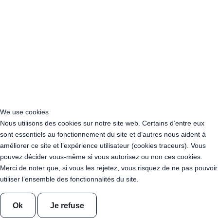
Acheter Guirlande Guinguette Nouvelle-Aquitaine
Acheter Guirlande Guinguette Occitanie
Acheter Guirlande Guinguette Pays de la Loire
Acheter Guirlande Guinguette Provence-Alpes-Côte d’Azur
Location Guirlande Guinguette Cachan (94230)
Acheter Guirlande Guinguette Athis-Mons (91200)
Acheter Guirlande Guinguette Nanterre (92014)
Acheter Guirlande Guinguette Colombes (92700)
Acheter Guirlande Guinguette Asnières-sur-Seine (92600)
Acheter Guirlande Guinguette Courbevoie (92400)
We use cookies
Acheter Guirlande Guinguette Rueil-Malmaison (92500)
Nous utilisons des cookies sur notre site web. Certains d’entre eux
Acheter Guirlande Guinguette Issy-les-Moulineaux (97132)
sont essentiels au fonctionnement du site et d’autres nous aident à
Acheter Guirlande Guinguette Levallois-Perret (92300)
améliorer ce site et l’expérience utilisateur (cookies traceurs). Vous
Acheter Guirlande Guinguette Antony (92160)
pouvez décider vous-même si vous autorisez ou non ces cookies.
Acheter Guirlande Guinguette Clichy (92110)
Merci de noter que, si vous les rejetez, vous risquez de ne pas pouvoir
Acheter Guirlande Guinguette Neuilly-sur-Seine (92200)
utiliser l’ensemble des fonctionnalités du site.
Acheter Guirlande Guinguette Clamart (92140)
Acheter Guirlande Guinguette Suresnes (92150)
Ok
Je refuse
Acheter Guirlande Guinguette Montrouge (92120)
Acheter Guirlande Guinguette Gennevilliers (92230)